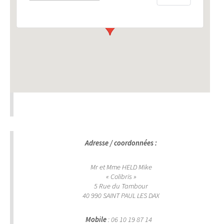
Location colibris
5 rue du tambour saint paul les dax
google maps carte
generate youtube code
Adresse / coordonnées :
A Saint Paul lès Dax, et à proximité immédiate des thermes et du lac
de Christus.
Mr et Mme HELD Mike
« Colibris »
5 Rue du Tambour
40 990 SAINT PAUL LES DAX
Mobile
: 06 10 19 87 14